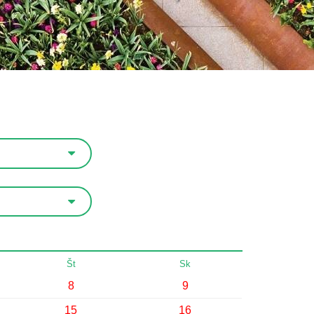
Št
Sk
8
9
15
16