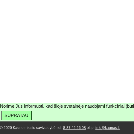
Norime Jus informuoti, kad šioje svetainėje naudojami funkciniai (būt
SUPRATAU
© 2020 Kauno miesto savivaldybė. tel.
8-37 42 26 08
el. p.
info@kaunas.lt