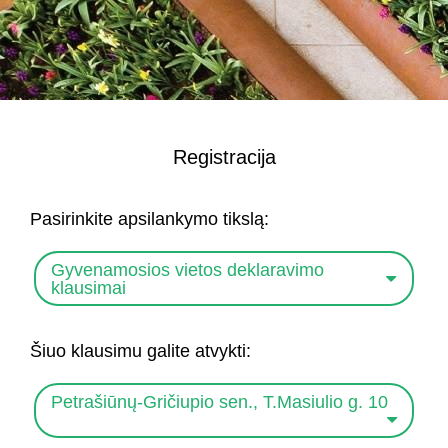
Registracija
Pasirinkite apsilankymo tikslą:
Gyvenamosios vietos deklaravimo
klausimai
Šiuo klausimu galite atvykti:
Petrašiūnų-Gričiupio sen., T.Masiulio g. 10