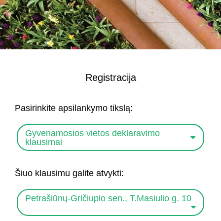
Registracija
Pasirinkite apsilankymo tikslą:
Gyvenamosios vietos deklaravimo
klausimai
Šiuo klausimu galite atvykti:
Petrašiūnų-Gričiupio sen., T.Masiulio g. 10