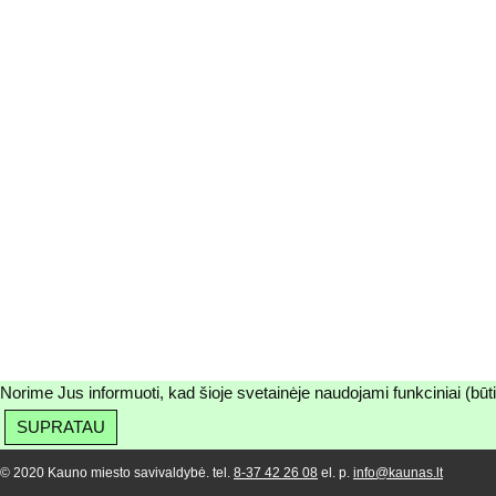
Norime Jus informuoti, kad šioje svetainėje naudojami funkciniai (būt
SUPRATAU
© 2020 Kauno miesto savivaldybė. tel.
8-37 42 26 08
el. p.
info@kaunas.lt