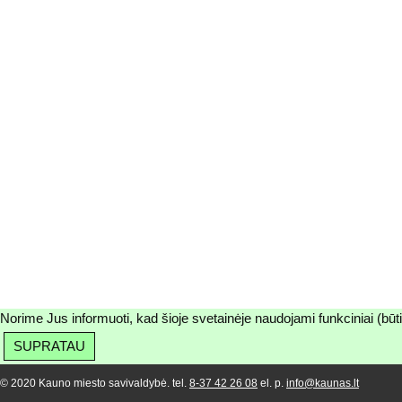
Norime Jus informuoti, kad šioje svetainėje naudojami funkciniai (būt
SUPRATAU
© 2020 Kauno miesto savivaldybė. tel.
8-37 42 26 08
el. p.
info@kaunas.lt