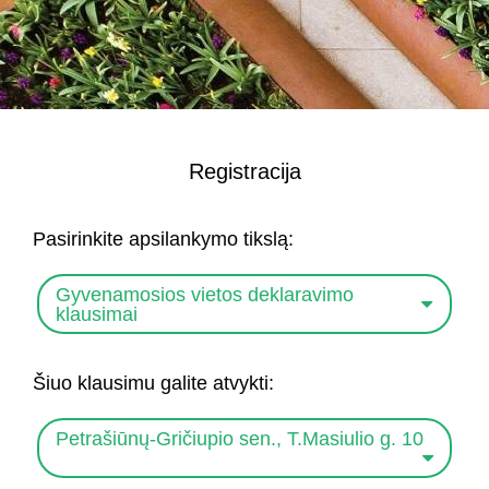
Registracija
Pasirinkite apsilankymo tikslą:
Gyvenamosios vietos deklaravimo
klausimai
Šiuo klausimu galite atvykti:
Petrašiūnų-Gričiupio sen., T.Masiulio g. 10