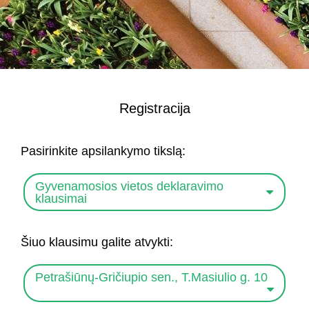
Registracija
Pasirinkite apsilankymo tikslą:
Gyvenamosios vietos deklaravimo
klausimai
Šiuo klausimu galite atvykti:
Petrašiūnų-Gričiupio sen., T.Masiulio g. 10