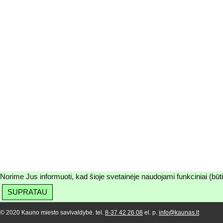
Norime Jus informuoti, kad šioje svetainėje naudojami funkciniai (būt
SUPRATAU
© 2020 Kauno miesto savivaldybė. tel.
8-37 42 26 08
el. p.
info@kaunas.lt