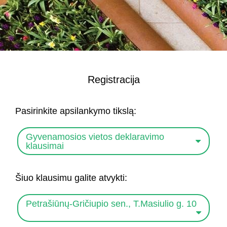
Registracija
Pasirinkite apsilankymo tikslą:
Gyvenamosios vietos deklaravimo
klausimai
Šiuo klausimu galite atvykti:
Petrašiūnų-Gričiupio sen., T.Masiulio g. 10