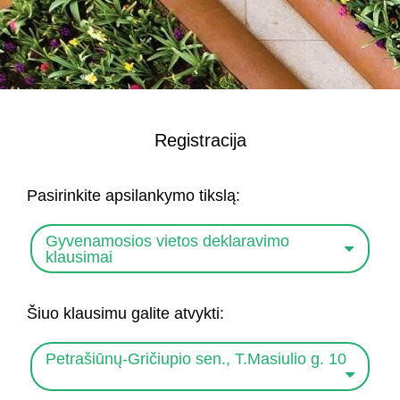
Registracija
Pasirinkite apsilankymo tikslą:
Gyvenamosios vietos deklaravimo
klausimai
Šiuo klausimu galite atvykti:
Petrašiūnų-Gričiupio sen., T.Masiulio g. 10