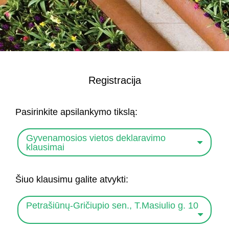
Registracija
Pasirinkite apsilankymo tikslą:
Gyvenamosios vietos deklaravimo
klausimai
Šiuo klausimu galite atvykti:
Petrašiūnų-Gričiupio sen., T.Masiulio g. 10