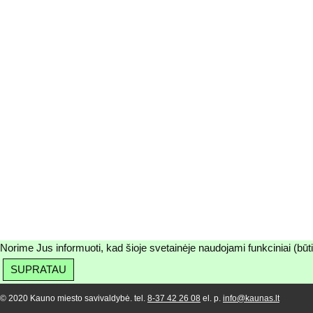
Norime Jus informuoti, kad šioje svetainėje naudojami funkciniai (būt
SUPRATAU
© 2020 Kauno miesto savivaldybė. tel.
8-37 42 26 08
el. p.
info@kaunas.lt