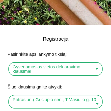
Registracija
Pasirinkite apsilankymo tikslą:
Gyvenamosios vietos deklaravimo
klausimai
Šiuo klausimu galite atvykti:
Petrašiūnų-Gričiupio sen., T.Masiulio g. 10