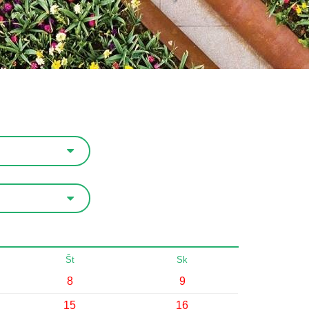
Št
Sk
8
9
15
16