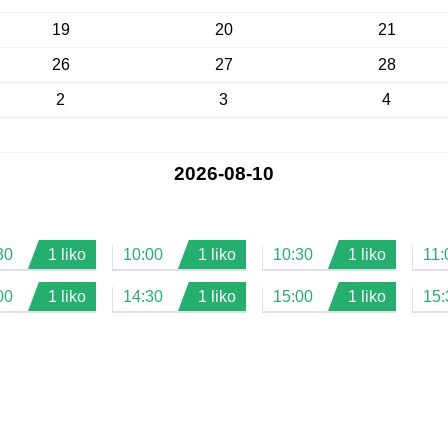
19
20
21
26
27
28
2
3
4
2026-08-10
30
1 liko
10:00
1 liko
10:30
1 liko
11:
00
1 liko
14:30
1 liko
15:00
1 liko
15: