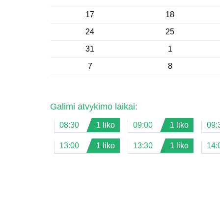
17
18
24
25
31
1
7
8
Galimi atvykimo laikai:
08:30
1 liko
09:00
1 liko
09:
13:00
1 liko
13:30
1 liko
14: