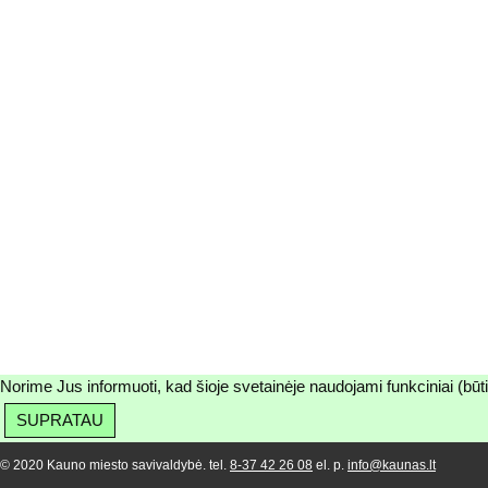
Norime Jus informuoti, kad šioje svetainėje naudojami funkciniai (būt
SUPRATAU
© 2020 Kauno miesto savivaldybė. tel.
8-37 42 26 08
el. p.
info@kaunas.lt