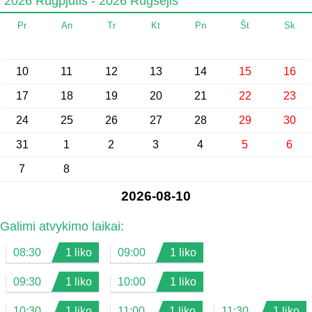
2026 Rugpjūtis - 2026 Rugsėjis
Pr
An
Tr
Kt
Pn
Št
Sk
10
11
12
13
14
15
16
17
18
19
20
21
22
23
24
25
26
27
28
29
30
31
1
2
3
4
5
6
7
8
2026-08-10
Galimi atvykimo laikai:
08:30
1 liko
09:00
1 liko
09:30
1 liko
10:00
1 liko
10:30
1 liko
11:00
1 liko
11:30
1 liko