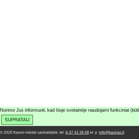
Norime Jus informuoti, kad šioje svetainėje naudojami funkciniai (būt
SUPRATAU
© 2020 Kauno miesto savivaldybė. tel.
8-37 42 26 08
el. p.
info@kaunas.lt