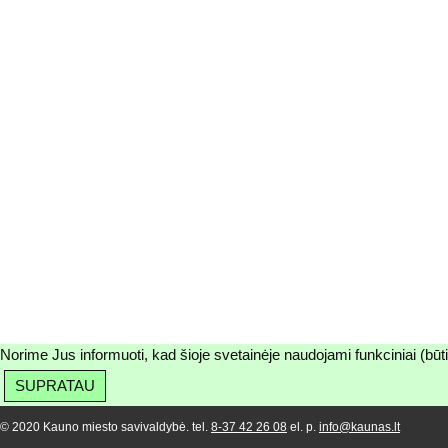
Norime Jus informuoti, kad šioje svetainėje naudojami funkciniai (būt
SUPRATAU
© 2020 Kauno miesto savivaldybė. tel.
8-37 42 26 08
el. p.
info@kaunas.lt