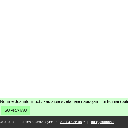
Norime Jus informuoti, kad šioje svetainėje naudojami funkciniai (būt
SUPRATAU
© 2020 Kauno miesto savivaldybė. tel.
8-37 42 26 08
el. p.
info@kaunas.lt