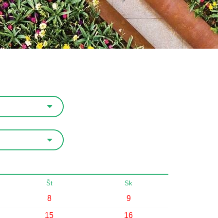
Št
Sk
8
9
15
16