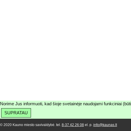
Norime Jus informuoti, kad šioje svetainėje naudojami funkciniai (būt
SUPRATAU
© 2020 Kauno miesto savivaldybė. tel.
8-37 42 26 08
el. p.
info@kaunas.lt