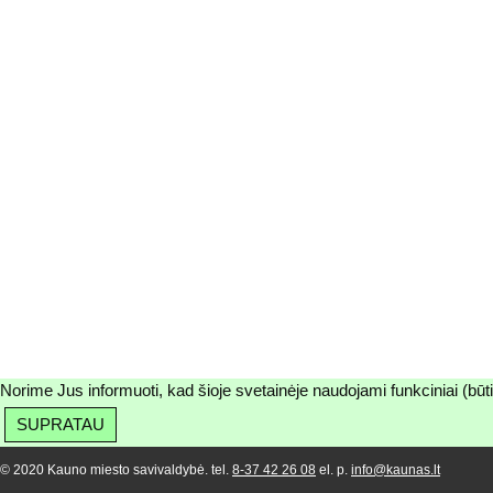
Norime Jus informuoti, kad šioje svetainėje naudojami funkciniai (būt
SUPRATAU
© 2020 Kauno miesto savivaldybė. tel.
8-37 42 26 08
el. p.
info@kaunas.lt