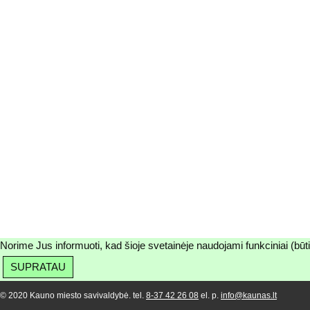
Norime Jus informuoti, kad šioje svetainėje naudojami funkciniai (būt
SUPRATAU
© 2020 Kauno miesto savivaldybė. tel.
8-37 42 26 08
el. p.
info@kaunas.lt