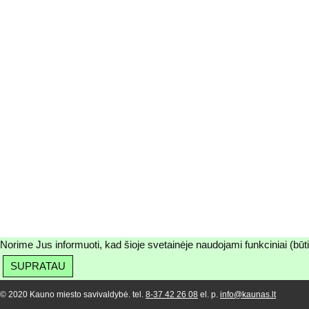
Norime Jus informuoti, kad šioje svetainėje naudojami funkciniai (būt
SUPRATAU
© 2020 Kauno miesto savivaldybė. tel.
8-37 42 26 08
el. p.
info@kaunas.lt