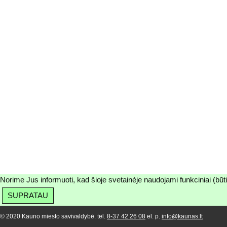
Norime Jus informuoti, kad šioje svetainėje naudojami funkciniai (būt
SUPRATAU
© 2020 Kauno miesto savivaldybė. tel.
8-37 42 26 08
el. p.
info@kaunas.lt