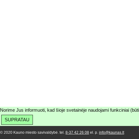
Norime Jus informuoti, kad šioje svetainėje naudojami funkciniai (būt
SUPRATAU
© 2020 Kauno miesto savivaldybė. tel.
8-37 42 26 08
el. p.
info@kaunas.lt