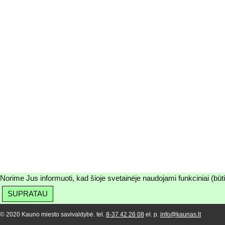
Norime Jus informuoti, kad šioje svetainėje naudojami funkciniai (būt
SUPRATAU
© 2020 Kauno miesto savivaldybė. tel.
8-37 42 26 08
el. p.
info@kaunas.lt