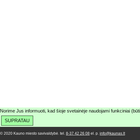
Norime Jus informuoti, kad šioje svetainėje naudojami funkciniai (būt
SUPRATAU
© 2020 Kauno miesto savivaldybė. tel.
8-37 42 26 08
el. p.
info@kaunas.lt