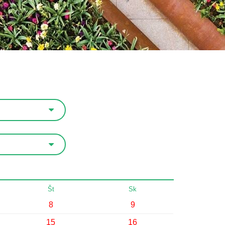
Št
Sk
8
9
15
16