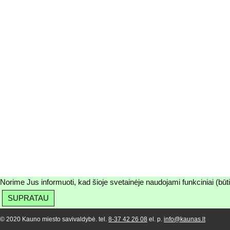
Norime Jus informuoti, kad šioje svetainėje naudojami funkciniai (būt
SUPRATAU
© 2020 Kauno miesto savivaldybė. tel.
8-37 42 26 08
el. p.
info@kaunas.lt