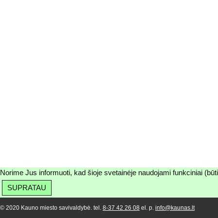
Norime Jus informuoti, kad šioje svetainėje naudojami funkciniai (būt
SUPRATAU
© 2020 Kauno miesto savivaldybė. tel.
8-37 42 26 08
el. p.
info@kaunas.lt