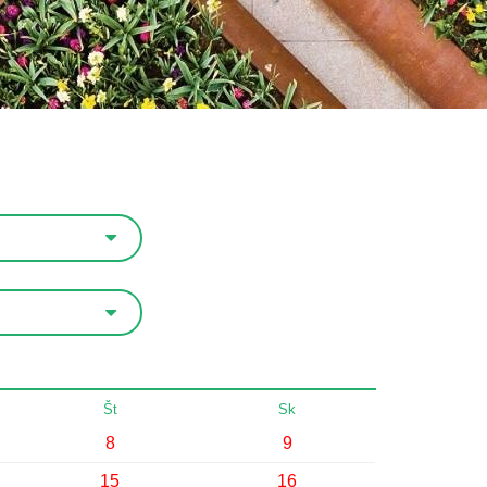
Št
Sk
8
9
15
16