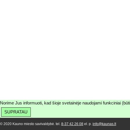
Norime Jus informuoti, kad šioje svetainėje naudojami funkciniai (būt
SUPRATAU
© 2020 Kauno miesto savivaldybė. tel.
8-37 42 26 08
el. p.
info@kaunas.lt