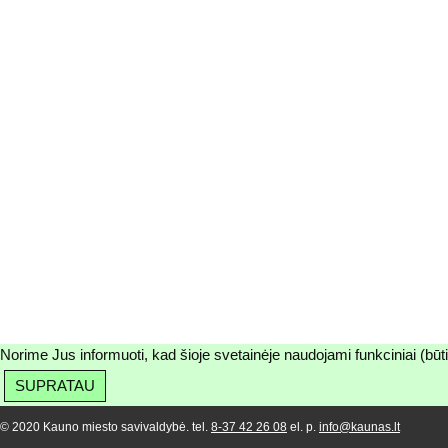
Norime Jus informuoti, kad šioje svetainėje naudojami funkciniai (būt
SUPRATAU
© 2020 Kauno miesto savivaldybė. tel.
8-37 42 26 08
el. p.
info@kaunas.lt