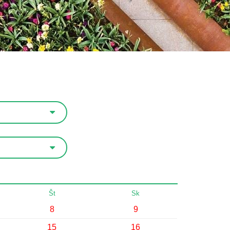
Št
Sk
8
9
15
16