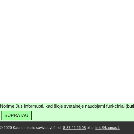
Norime Jus informuoti, kad šioje svetainėje naudojami funkciniai (būt
SUPRATAU
© 2020 Kauno miesto savivaldybė. tel.
8-37 42 26 08
el. p.
info@kaunas.lt