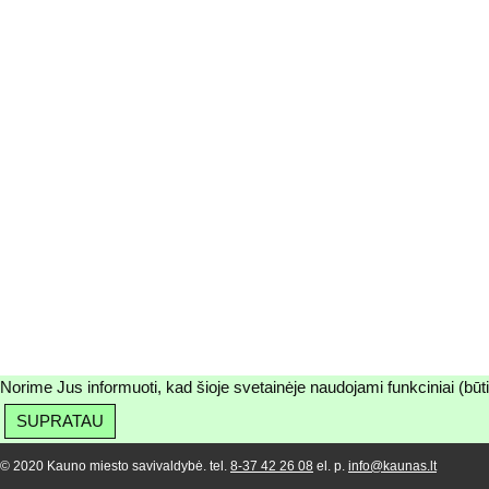
Norime Jus informuoti, kad šioje svetainėje naudojami funkciniai (būt
SUPRATAU
© 2020 Kauno miesto savivaldybė. tel.
8-37 42 26 08
el. p.
info@kaunas.lt