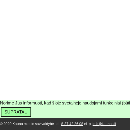
Norime Jus informuoti, kad šioje svetainėje naudojami funkciniai (būt
SUPRATAU
© 2020 Kauno miesto savivaldybė. tel.
8-37 42 26 08
el. p.
info@kaunas.lt