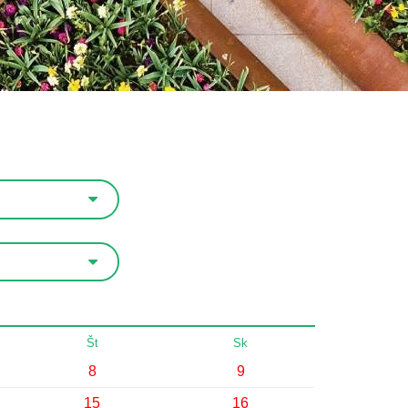
Št
Sk
8
9
15
16