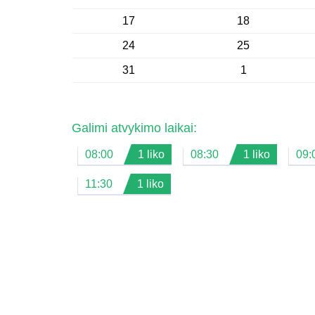
17
18
24
25
31
1
Galimi atvykimo laikai:
08:00
1 liko
08:30
1 liko
09:
11:30
1 liko