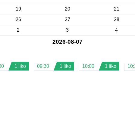
19
20
21
26
27
28
2
3
4
2026-08-07
00
1 liko
09:30
1 liko
10:00
1 liko
10: