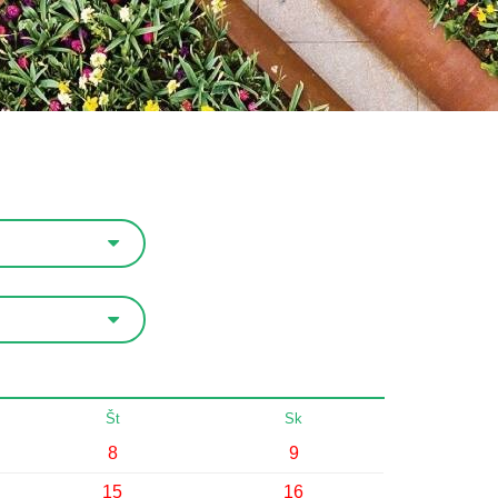
Št
Sk
8
9
15
16