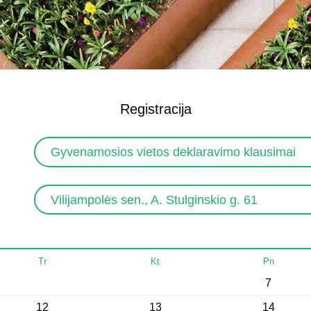
Registracija
Gyvenamosios vietos deklaravimo klausimai
Vilijampolės sen., A. Stulginskio g. 61
Tr
Kt
Pn
7
12
13
14