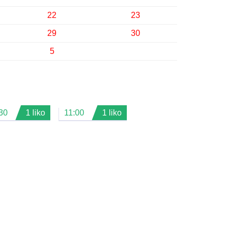
22
23
29
30
5
30
1 liko
11:00
1 liko