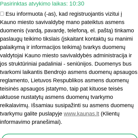
10:30
Pasirinktas atvykimo laikas:
Esu informuota (-as), kad registruojantis vizitui į
Kauno miesto savivaldybę mano pateiktus asmens
duomenis (vardą, pavardę, telefoną, el. paštą) tinkamo
paslaugų teikimo tikslais (įskaitant kontaktų su manimi
palaikymą ir informacijos teikimą) tvarkys duomenų
valdytojai Kauno miesto savivaldybės administracija ir
jos struktūriniai padaliniai - seniūnijos. Duomenys bus
tvarkomi laikantis Bendrojo asmens duomenų apsaugos
reglamento, Lietuvos Respublikos asmens duomenų
teisinės apsaugos įstatymo, taip pat kituose teisės
aktuose nustatytų asmens duomenų tvarkymo
reikalavimų. Išsamiau susipažinti su asmens duomenų
tvarkymu galite puslapyje
www.kaunas.lt
(Klientų
informavimo pranešimai).