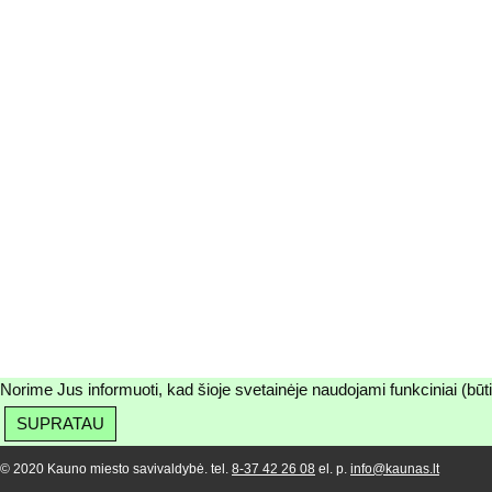
Norime Jus informuoti, kad šioje svetainėje naudojami funkciniai (būt
SUPRATAU
© 2020 Kauno miesto savivaldybė. tel.
8-37 42 26 08
el. p.
info@kaunas.lt