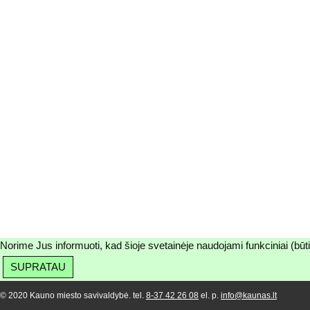
Norime Jus informuoti, kad šioje svetainėje naudojami funkciniai (būt
SUPRATAU
© 2020 Kauno miesto savivaldybė. tel.
8-37 42 26 08
el. p.
info@kaunas.lt