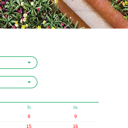
Št
Sk
8
9
15
16