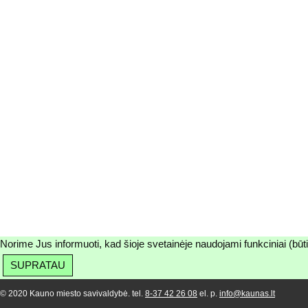
Norime Jus informuoti, kad šioje svetainėje naudojami funkciniai (būt
SUPRATAU
© 2020 Kauno miesto savivaldybė. tel.
8-37 42 26 08
el. p.
info@kaunas.lt