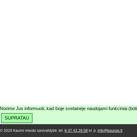
Norime Jus informuoti, kad šioje svetainėje naudojami funkciniai (būt
SUPRATAU
© 2020 Kauno miesto savivaldybė. tel.
8-37 42 26 08
el. p.
info@kaunas.lt